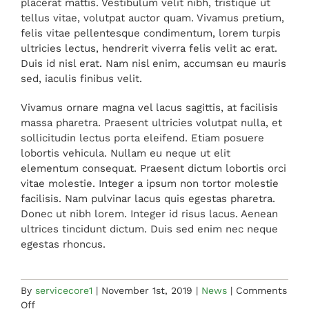
placerat mattis. Vestibulum velit nibh, tristique ut
tellus vitae, volutpat auctor quam. Vivamus pretium,
felis vitae pellentesque condimentum, lorem turpis
ultricies lectus, hendrerit viverra felis velit ac erat.
Duis id nisl erat. Nam nisl enim, accumsan eu mauris
sed, iaculis finibus velit.
Vivamus ornare magna vel lacus sagittis, at facilisis
massa pharetra. Praesent ultricies volutpat nulla, et
sollicitudin lectus porta eleifend. Etiam posuere
lobortis vehicula. Nullam eu neque ut elit
elementum consequat. Praesent dictum lobortis orci
vitae molestie. Integer a ipsum non tortor molestie
facilisis. Nam pulvinar lacus quis egestas pharetra.
Donec ut nibh lorem. Integer id risus lacus. Aenean
ultrices tincidunt dictum. Duis sed enim nec neque
egestas rhoncus.
By
servicecore1
|
November 1st, 2019
|
News
|
Comments
on
Off