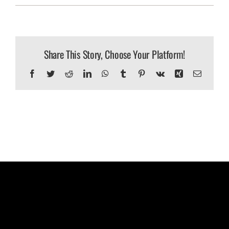
Top
Yoga
Accessories
Share This Story, Choose Your Platform!
Facebook
Twitter
Reddit
LinkedIn
WhatsApp
Tumblr
Pinterest
Vk
Xing
Email