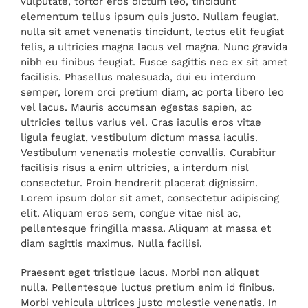
vulputate, tortor eros dictum leo, tincidunt
elementum tellus ipsum quis justo. Nullam feugiat,
nulla sit amet venenatis tincidunt, lectus elit feugiat
felis, a ultricies magna lacus vel magna. Nunc gravida
nibh eu finibus feugiat. Fusce sagittis nec ex sit amet
facilisis. Phasellus malesuada, dui eu interdum
semper, lorem orci pretium diam, ac porta libero leo
vel lacus. Mauris accumsan egestas sapien, ac
ultricies tellus varius vel. Cras iaculis eros vitae
ligula feugiat, vestibulum dictum massa iaculis.
Vestibulum venenatis molestie convallis. Curabitur
facilisis risus a enim ultricies, a interdum nisl
consectetur. Proin hendrerit placerat dignissim.
Lorem ipsum dolor sit amet, consectetur adipiscing
elit. Aliquam eros sem, congue vitae nisl ac,
pellentesque fringilla massa. Aliquam at massa et
diam sagittis maximus. Nulla facilisi.
Praesent eget tristique lacus. Morbi non aliquet
nulla. Pellentesque luctus pretium enim id finibus.
Morbi vehicula ultrices justo molestie venenatis. In